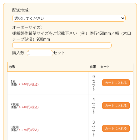
配送地域:
オーダーサイズ:
棚板製作希望サイズをご記載下さい（例）奥行450mm／幅（木口
テープ貼済）900mm
購入数:
セット
枚数
在庫
カート
9
セ
1枚
価格:
2,740円(税込)
ッ
ト
4
セ
2枚組
価格:
4,740円(税込)
ッ
ト
3
セ
3枚組
価格:
6,270円(税込)
ッ
ト