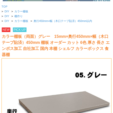
TOP
>
DIY
>
カラー棚板
>
DIY
>
棚作り
>
DIY
>
カラー棚板
>
奥行450mm×幅（木口テープ貼済）450mm以内
NEW
PICK UP
カラー棚板（両面）グレー 15mm×奥行450mm×幅（木口
テープ貼済）450mm 棚板 オーダー カット 6色 厚さ 長さ エ
ンボス加工 自社加工 国内 本棚 シェルフ カラーボックス 食
器棚