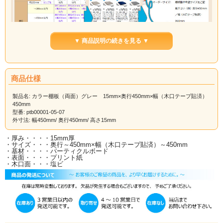
▼ 商品説明の続きを見る ▼
商品仕様
製品名: カラー棚板（両面）グレー 15mm×奥行450mm×幅（木口テープ貼済）
450mm
型番: ptb00001-05-07
外寸法: 幅450mm/ 奥行450mm/ 高さ15mm
・厚み・・・・15mm厚
・サイズ・・・奥行～450mm×幅（木口テープ貼済）～450mm
・基材・・・・パーティクルボード
・表面・・・・プリント紙
・木口面・・・塩ビ