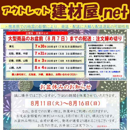
＞熊本県での地震の影響により、発送・配送に大幅な配送遅延の可能性有