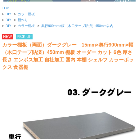
TOP
>
DIY
>
カラー棚板
>
DIY
>
棚作り
>
DIY
>
カラー棚板
>
奥行900mm×幅（木口テープ貼済）450mm以内
NEW
PICK UP
カラー棚板（両面）ダークグレー 15mm×奥行900mm×幅
（木口テープ貼済）450mm 棚板 オーダー カット 6色 厚さ
長さ エンボス加工 自社加工 国内 本棚 シェルフ カラーボッ
クス 食器棚