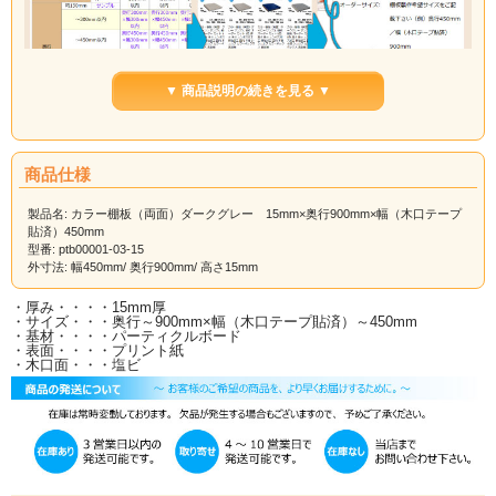
▼ 商品説明の続きを見る ▼
商品仕様
製品名: カラー棚板（両面）ダークグレー 15mm×奥行900mm×幅（木口テープ
貼済）450mm
型番: ptb00001-03-15
外寸法: 幅450mm/ 奥行900mm/ 高さ15mm
・厚み・・・・15mm厚
・サイズ・・・奥行～900mm×幅（木口テープ貼済）～450mm
・基材・・・・パーティクルボード
・表面・・・・プリント紙
・木口面・・・塩ビ