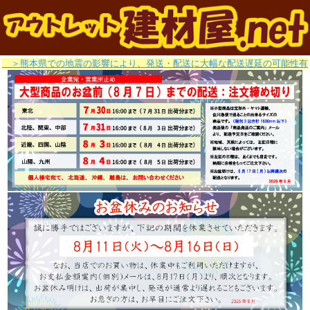
＞熊本県での地震の影響により、発送・配送に大幅な配送遅延の可能性有