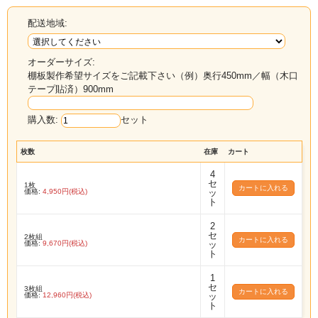
配送地域:
オーダーサイズ:
棚板製作希望サイズをご記載下さい（例）奥行450mm／幅（木口
テープ貼済）900mm
購入数:
セット
枚数
在庫
カート
4
セ
1枚
価格:
4,950円(税込)
ッ
ト
2
セ
2枚組
価格:
9,670円(税込)
ッ
ト
1
セ
3枚組
価格:
12,960円(税込)
ッ
ト