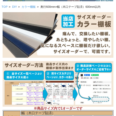
TOP
>
DIY
>
カラー棚板
>
奥行600mm×幅（木口テープ貼済）600mm以内
※商品サイズ内で1オーダーです
幅（木口テープ貼済）