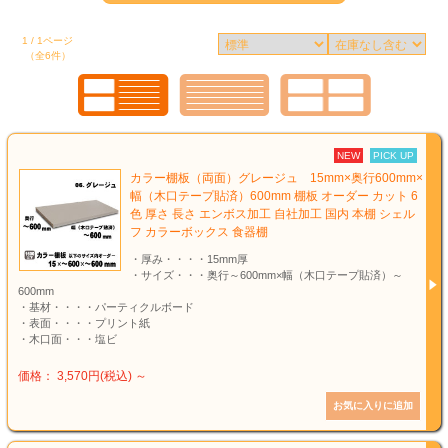
1 / 1ページ
（全6件）
NEW
PICK UP
カラー棚板（両面）グレージュ 15mm×奥行600mm×
幅（木口テープ貼済）600mm 棚板 オーダー カット 6
色 厚さ 長さ エンボス加工 自社加工 国内 本棚 シェル
フ カラーボックス 食器棚
・厚み・・・・15mm厚
・サイズ・・・奥行～600mm×幅（木口テープ貼済）～
600mm
・基材・・・・パーティクルボード
・表面・・・・プリント紙
・木口面・・・塩ビ
価格： 3,570円(税込)
～