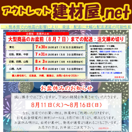
＞熊本県での地震の影響により、発送・配送に大幅な配送遅延の可能性有