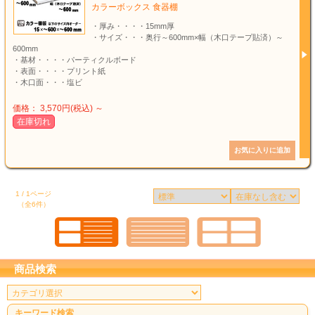
カラーボックス 食器棚
・厚み・・・・15mm厚
・サイズ・・・奥行～600mm×幅（木口テープ貼済）～
600mm
・基材・・・・パーティクルボード
・表面・・・・プリント紙
・木口面・・・塩ビ
価格： 3,570円(税込)
～
在庫切れ
1 / 1ページ
（全6件）
商品検索
キーワード検索