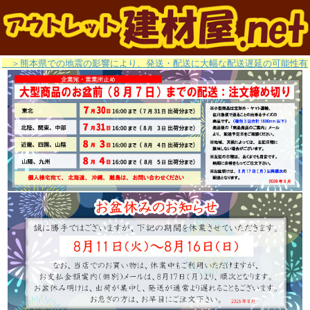
＞熊本県での地震の影響により、発送・配送に大幅な配送遅延の可能性有