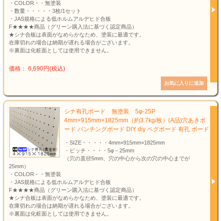
・COLOR・・無塗装
・数量・・・・・3枚/1セット
・JAS規格による低ホルムアルデヒド合板
F★★★★商品（グリーン購入法に基づく認定商品）
★シナ合板は表面がなめらかなため、塗装に最適です。
在庫切れの場合は納期が遅れる場合がございます。
※裏面は化粧面としては使用できません。
価格： 6,690円(税込)
シナ有孔ボード 無塗装 5φ-25P
4mm×915mm×1825mm（約3.7kg/枚）(A品)穴あきボ
ード パンチングボード DIY diy ペグボード 有孔 ボード
・SIZE・・・・・4mm×915mm×1825mm
・ピッチ・・・・5φ－25mm
（穴の直径5mm、穴の中心から次の穴の中心までが
25mm）
・COLOR・・無塗装
・JAS規格による低ホルムアルデヒド合板
F★★★★商品（グリーン購入法に基づく認定商品）
★シナ合板は表面がなめらかなため、塗装に最適です。
在庫切れの場合は納期が遅れる場合がございます。
※裏面は化粧面としては使用できません。