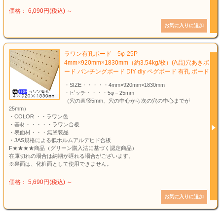
価格： 6,090円(税込)
～
ラワン有孔ボード 5φ-25P
4mm×920mm×1830mm（約3.54kg/枚）(A品)穴あきボ
ード パンチングボード DIY diy ペグボード 有孔 ボード
・SIZE・・・・・4mm×920mm×1830mm
・ピッチ・・・・5φ－25mm
（穴の直径5mm、穴の中心から次の穴の中心までが
25mm）
・COLOR ・・ラワン色
・基材・・・・・ラワン合板
・表面材・・・無塗装品
・JAS規格による低ホルムアルデヒド合板
F★★★★商品（グリーン購入法に基づく認定商品）
在庫切れの場合は納期が遅れる場合がございます。
※裏面は、化粧面として使用できません。
価格： 5,690円(税込)
～