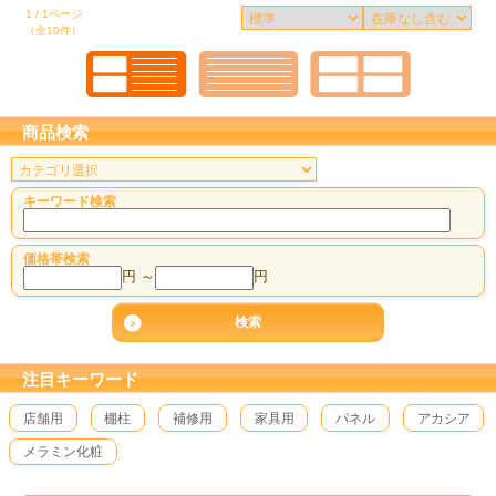
1 / 1ページ
（全10件）
商品検索
キーワード検索
価格帯検索
円 ～
円
注目キーワード
店舗用
棚柱
補修用
家具用
パネル
アカシア
メラミン化粧