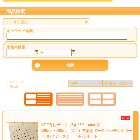
商品検索
キーワード検索
価格帯検索
円 ～
円
1 / 1ページ
（全10件）
NEW
MDF有孔ボード（5φ-25P）4mm厚
600mm×900mm（A品）穴あきボード パンチングボー
ド DIY diy ペグボード 有孔 ボード