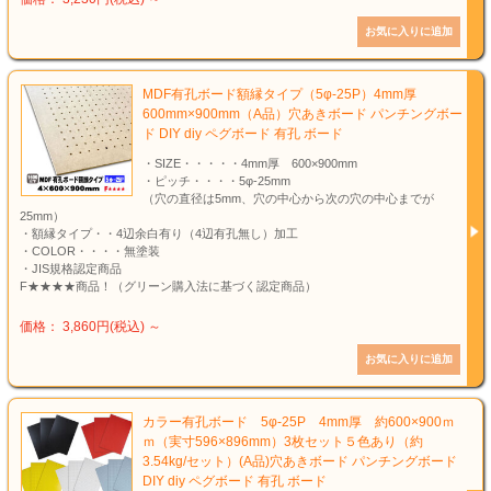
MDF有孔ボード額縁タイプ（5φ-25P）4mm厚
600mm×900mm（A品）穴あきボード パンチングボー
ド DIY diy ペグボード 有孔 ボード
・SIZE・・・・・4mm厚 600×900mm
・ピッチ・・・・5φ-25mm
（穴の直径は5mm、穴の中心から次の穴の中心までが
25mm）
・額縁タイプ・・4辺余白有り（4辺有孔無し）加工
・COLOR・・・・無塗装
・JIS規格認定商品
F★★★★商品！（グリーン購入法に基づく認定商品）
価格： 3,860円(税込)
～
カラー有孔ボード 5φ-25P 4mm厚 約600×900ｍ
ｍ（実寸596×896mm）3枚セット５色あり（約
3.54kg/セット）(A品)穴あきボード パンチングボード
DIY diy ペグボード 有孔 ボード