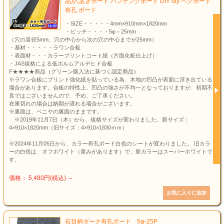
品)穴あきボード パンチングボード DIY diy ペグボード
有孔 ボード
・SIZE・・・・・4mm×910mm×1820mm
・ピッチ・・・・5φ－25mm
（穴の直径5mm、穴の中心から次の穴の中心までが25mm）
・基材・・・・・ラワン合板
・表面材・・・カラープリントコート紙（片面化粧仕上げ）
・JAS規格による低ホルムアルデヒド合板
F★★★★商品（グリーン購入法に基づく認定商品）
※ラワン合板にプリント強化紙を貼っている為、木地の凹凸が表面に浮き出ている
場合があります。合板の特性上、凹凸の強さが不均一となっておりますが、初期不
良ではございませんので、予め、ご了承ください。
在庫切れの場合は納期が遅れる場合がございます。
※裏面は、ベニヤの裏面のままです。
※2019年11月7日（木）から、規格サイズが変わりました。新サイズ：
4×910×1820mm（旧サイズ：4×910×1830ｍｍ）
※2024年11月05日から、カラー有孔ボード白色のシートが変わりました。 旧カラ
ーの白色は、オフホワイト（黄みがあります）で、新カラーはスーパーホワイトで
す。
価格： 5,480円(税込)
～
石目柄ダーク有孔ボード 5φ-25P