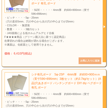
ボード 有孔 ボード
・SIZE・・・・・4mm厚 約600×900mm（実寸
596×896mm）
・ピッチ・・・・5φ－25mm
（穴の直径5mm、穴の中心から次の穴の中心までが25mm）
・COLOR・・無塗装
・数量・・・・・3枚/1セット
・JAS規格による低ホルムアルデヒド合板
F★★★★商品（グリーン購入法に基づく認定商品）
在庫切れの場合は納期が遅れる場合がございます。
※裏面は、化粧面として使用できません。
価格： 6,410円(税込)
シナ有孔ボード 5φ-25P 4mm厚 約600×900ｍｍ
（実寸596×896mm）3枚セット（約3.7kg/セット）(A
品)穴あきボード パンチングボード DIY diy ペグボード
有孔 ボード
・SIZE・・・・・4mm厚 約600×900mm（実寸
596×896mm）
・ピッチ・・・・5φ－25mm
（穴の直径5mm、穴の中心から次の穴の中心までが25mm）