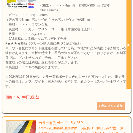
・SIZE・・・・・4mm厚 約600×900mm（実寸
596×896mm）
・ピッチ・・・・5φ－25mm
（穴の直径5mm、穴の中心から次の穴の中心までが25mm）
・基材・・・・・ラワン合板
・表面材・・・カラープリントコート紙（片面化粧仕上げ）
・数量・・・・・3枚/1セット
・JAS規格による低ホルムアルデヒド合板
F★★★★商品（グリーン購入法に基づく認定商品）
※ラワン合板にプリント強化紙を貼っている為、木地の凹凸が表面に浮き出ている
場合があります。合板の特性上、凹凸の強さが不均一となっておりますが、初期不
良ではございませんので、予め、ご了承ください。
在庫切れの場合は納期が遅れる場合がございます。
※裏面は、ベニヤの裏面のままです。
※2024年11月05日から、カラー有孔ボード白色のシートが変わりました。 旧カラ
ーの白色は、オフホワイト（黄みがあります）で、新カラーはスーパーホワイトで
す。
価格： 6,180円(税込)
カラー有孔ボード 5φ-25P
4mm×910mm×1820mm 5色あり（約3.69kg/枚）(A