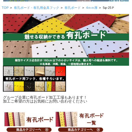
TOP
>
有孔ボード・有孔用金具フック
>
有孔ボード
>
4ｍｍ厚
>
5φ-25Ｐ
グループ企業に有孔ボード加工工場もあります！
加工ご希望の方はお気軽にお問い合わせください