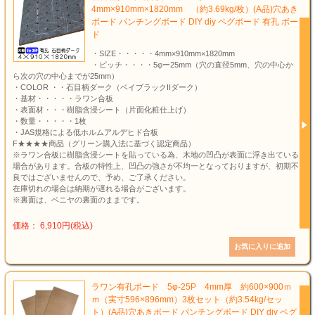
4mm×910mm×1820mm （約3.69kg/枚）(A品)穴あき
ボード パンチングボード DIY diy ペグボード 有孔 ボー
ド
・SIZE・・・・・4mm×910mm×1820mm
・ピッチ・・・・5φー25mm（穴の直径5mm、穴の中心か
ら次の穴の中心までが25mm）
・COLOR ・・石目柄ダーク（ベイブラックIIダーク）
・基材・・・・・ラワン合板
・表面材・・・樹脂含浸シート（片面化粧仕上げ）
・数量・・・・・1枚
・JAS規格による低ホルムアルデヒド合板
F★★★★商品（グリーン購入法に基づく認定商品）
※ラワン合板に樹脂含浸シートを貼っている為、木地の凹凸が表面に浮き出ている
場合があります。合板の特性上、凹凸の強さが不均一となっておりますが、初期不
良ではございませんので、予め、ご了承ください。
在庫切れの場合は納期が遅れる場合がございます。
※裏面は、ベニヤの裏面のままです。
価格： 6,910円(税込)
ラワン有孔ボード 5φ-25P 4mm厚 約600×900ｍ
ｍ（実寸596×896mm）3枚セット（約3.54kg/セッ
ト）(A品)穴あきボード パンチングボード DIY diy ペグ