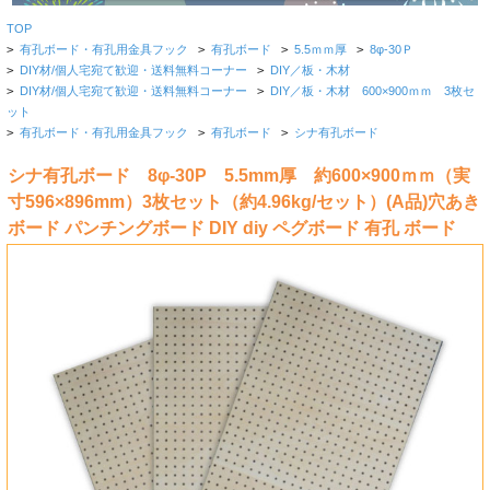
TOP
>
有孔ボード・有孔用金具フック
>
有孔ボード
>
5.5ｍｍ厚
>
8φ-30Ｐ
>
DIY材/個人宅宛て歓迎・送料無料コーナー
>
DIY／板・木材
>
DIY材/個人宅宛て歓迎・送料無料コーナー
>
DIY／板・木材 600×900ｍｍ 3枚セ
ット
>
有孔ボード・有孔用金具フック
>
有孔ボード
>
シナ有孔ボード
シナ有孔ボード 8φ-30P 5.5mm厚 約600×900ｍｍ（実
寸596×896mm）3枚セット（約4.96kg/セット）(A品)穴あき
ボード パンチングボード DIY diy ペグボード 有孔 ボード