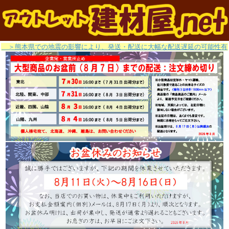
＞熊本県での地震の影響により、発送・配送に大幅な配送遅延の可能性有