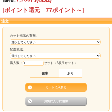
孔の位置のバランスを優先してカットいたしますので、各々の孔の位置や板のサ
イズに数ミリの誤差が出る場合もございます。
[ポイント還元 77ポイント～]
ご理解の上、ご購入下さい。
注文
こちらの商品は3枚で1セットでの販
売です。
カット指示の有無:
配送地域:
購入数：
セット（3枚/1セット）
在庫
あり