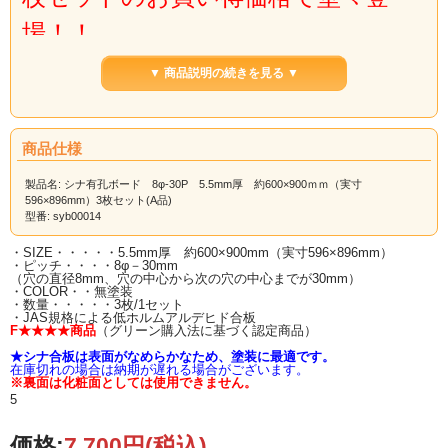
場！！
▼ 商品説明の続きを見る ▼
有孔ボードのカット注文、お問
い合わせで多い1/3サイズは、
当店のカット担当職人が孔の位
置を調整しながら、バランスよ
くカットしております。
商品仕様
お客様からも、お喜びの声を頂
くことも多く、「これは、当店
製品名: シナ有孔ボード 8φ-30P 5.5mm厚 約600×900ｍｍ（実寸
の規格サイズに！」と決定いた
596×896mm）3枚セット(A品)
しました。
型番: syb00014
もちろん、お求めやすい価格に
・SIZE・・・・・5.5mm厚 約600×900mm（実寸596×896mm）
も挑戦！
・ピッチ・・・・8φ－30mm
（穴の直径8mm、穴の中心から次の穴の中心までが30mm）
1枚の有孔ボード原板から、3
・COLOR・・無塗装
枚カットできますので、全て、
・数量・・・・・3枚/1セット
お送りいたします。
・JAS規格による低ホルムアルデヒド合板
F★★★★商品
（グリーン購入法に基づく認定商品）
真面目なカット担当職人からは、
「実寸は、596×896mmです。」
と。
★シナ合板は表面がなめらかなため、塗装に最適です。
在庫切れの場合は納期が遅れる場合がございます。
※裏面は化粧面としては使用できません。
5
※こちらの商品は、有孔ボード原板を1/3サイズ（約600×900ｍｍ/実寸
596×896mm）に
価格:
7,700円
(税込)
当店でカットした商品です。