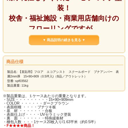
装！
校舎・福祉施設・商業用店舗向けの
フローリングですが、
一般住宅などさまざまな用途にお使
▼ 商品説明の続きを見る ▼
いいただけます。
こちらの商品は0.5坪入りです。ご注
商品仕様
意ください。
製品名: 【直貼用】フロア エコアシスト スクールボード ブナアンバー 表
層2mm厚 15×90×909（0.5坪入)（B品／アウトレット）
型番: spf03562
製品重量: 11kg
■■■お届けについて■■■
お届けは、一階の軒先渡しとなります。
※製品重量は、１ケースあたりの重量となります。
屋内への荷運びはお受け致しかねますので、荷受けのご用意をお願いいたしま
・SIZE・・・・・・・・・15×90×909mm
す。
・COLOR ・・・・・・ダークブラウン
ドライバーは、原則、一人での配送となりますので、ご理解くださいませ。
・表面樹種 ・・・・ブナツキ板
・基 材 ・・・・・・・合板
・表面仕上げ・・・・UVセラミック塗装
・裏 面 ・・・・・・・特殊緩衝材
・梱包入数 ・・・1ケース20枚入り/1.63平米（約0.5坪）
・F★★★★商品！