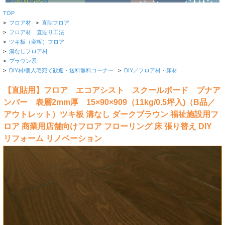
TOP
>
フロア材
>
直貼フロア
>
フロア材 直貼り工法
>
ツキ板（突板）フロア
>
溝なしフロア材
>
ブラウン系
>
DIY材/個人宅宛て歓迎・送料無料コーナー
>
DIY／フロア材・床材
【直貼用】フロア エコアシスト スクールボード ブナア
ンバー 表層2mm厚 15×90×909（11kg/0.5坪入)（B品／
アウトレット）ツキ板 溝なし ダークブラウン 福祉施設用フ
ロア 商業用店舗向けフロア フローリング 床 張り替え DIY
リフォーム リノベーション