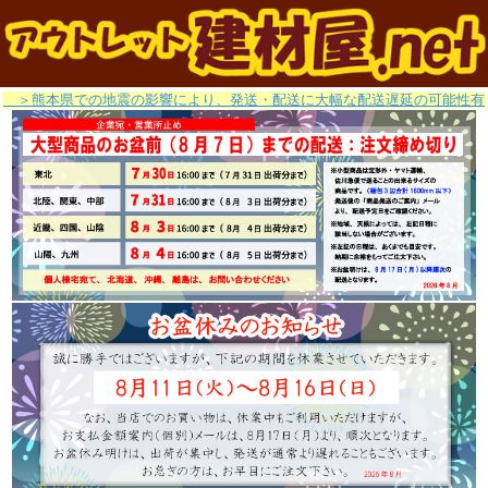
＞熊本県での地震の影響により、発送・配送に大幅な配送遅延の可能性有