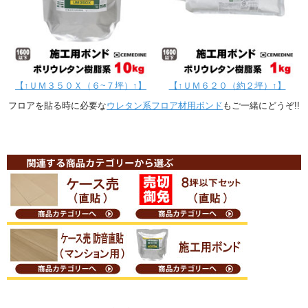
【↑ＵＭ３５０Ｘ（６~７坪）↑】
【↑ＵＭ６２０（約２坪）↑】
フロアを貼る時に必要な
ウレタン系フロア材用ボンド
もご一緒にどうぞ!!