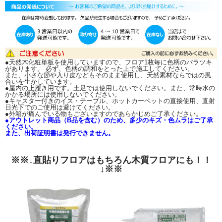
●天然木化粧単板を使用していますので、フロア1枚毎に色柄のバラツキ
があります。 必ず、色柄の調和をとった上で施工してください。
また、小さな節や入り皮などもそのまま使用し、天然素材ならではの風
合いを生かしています。
●屋内の上履き用です。土足では使用しないでください。また、常時水の
かかる場所には使用しないでください。
●キャスター付きのイス・テーブル、ホットカーペットの直接使用、直射
日光下でのご使用は避けてください。
●外箱が痛んでいる物もございますのであらかじめご了承ください。
●アウトレット商品（B品を含む）のため、多少のキズ・色ムラはご了承
ください。
また、出荷証明書は発行できません。
※※↓直貼りフロアはもちろん木質フロアにも！！
↓※※