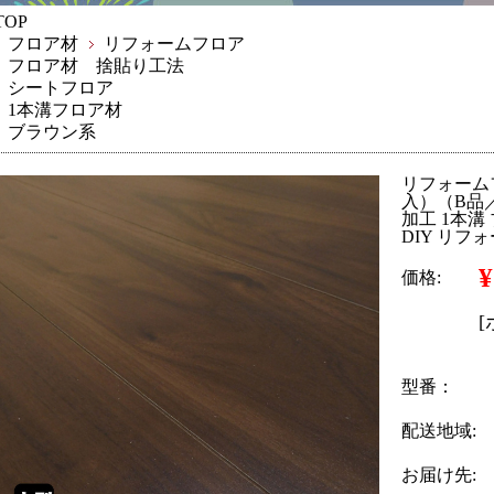
TOP
フロア材
リフォームフロア
フロア材 捨貼り工法
シートフロア
1本溝フロア材
ブラウン系
リフォームフ
入）（B品
加工 1本溝
DIY リフ
¥
価格:
型番：
配送地域:
お届け先: