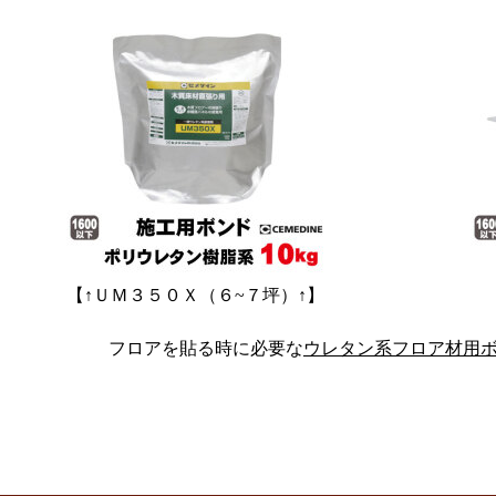
【↑ＵＭ３５０Ｘ（６~７坪）↑】
フロアを貼る時に必要な
ウレタン系フロア材用