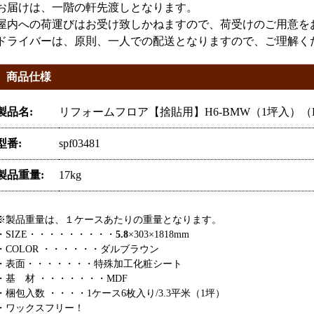
お届けは、一階の軒先渡しとなります。
屋内への荷運びはお受け致しかねますので、荷受けのご用意を
ドライバーは、原則、一人での配送となりますので、ご理解く
商品仕様
製品名:
リフォームフロア【捨貼用】H6-BMW（1坪入）
型番:
spf03481
製品重量:
17kg
※製品重量は、１ケースあたりの重量となります。
・SIZE・・・・・・・・・
5.8
×303×1818mm
・COLOR ・・・・・・ダルブラウン
・表面・・・・・・・特殊加工化粧シート
・基 材 ・・・・・・・MDF
・梱包入数 ・・・・1ケース6枚入り/3.3平米（1坪）
・ワックスフリー！