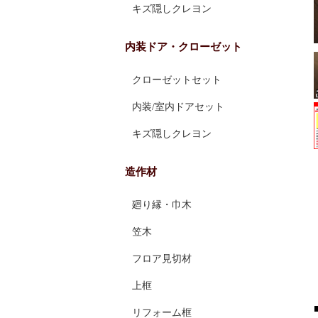
キズ隠しクレヨン
内装ドア・クローゼット
クローゼットセット
内装/室内ドアセット
キズ隠しクレヨン
造作材
廻り縁・巾木
笠木
フロア見切材
上框
リフォーム框