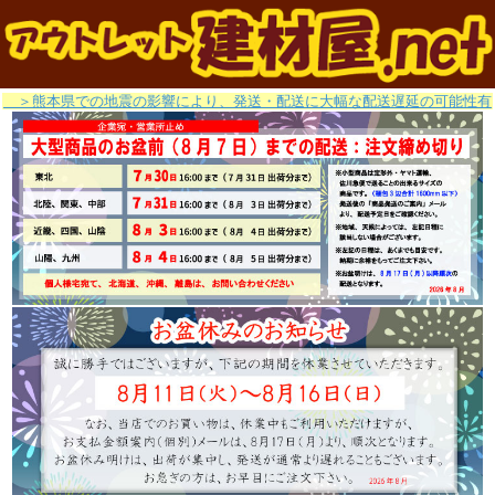
＞熊本県での地震の影響により、発送・配送に大幅な配送遅延の可能性有