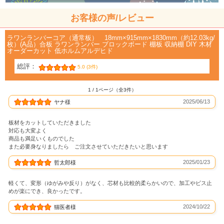
お客様の声/レビュー
ラワンランバーコア（通常板） 18mm×915mm×1830mm（約12.03kg/
枚）(A品）合板 ラワンランバー ブロックボード 棚板 収納棚 DIY 木材
オーダーカット 低ホルムアルデヒド
総評：
5.0 (3件)
1 / 1ページ（全3件）
2025/06/13
ヤナ様
板材をカットしていただきました
対応も大変よく
商品も満足いくものでした
また必要身なりましたら ご注文させていただきたいと思います
2025/01/23
哲太郎様
軽くて、変形（ゆがみや反り）がなく、芯材も比較的柔らかいので、加工やビス止
めが楽にでき、良かったです。
2024/10/22
猫医者様