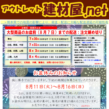
＞熊本県での地震の影響により、発送・配送に大幅な配送遅延の可能性有