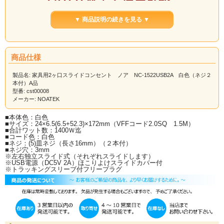
学習机やキャビネットなどに
▼ 商品説明の続きを見る ▼
ネジで簡単に取り付けることが出来
ます。
商品仕様
差し込み口に、ほこりの入りにくい
製品名: 家具用2ヶ口スライドコンセント ノア NC-1522USB2A 白色（ネジ２
本付）A品
スライド式です。
型番: cst00008
メーカー: NOATEK
■本体色：白色
家具に取り付ける中継コンセント。
■サイズ：24×6.5(6.5+52.3)×172mm（VFFコード2.0SQ 1.5M）
壁面についているコンセントから、中継をして電化製品のプラグコードを繋げる
■合計ワット数：1400Ｗ迄
便利なＤＩＹアイテム!
■コード色：白色
■ネジ：(5)皿ネジ（長さ16mm）（２本付）
コードが乱雑になりがちな壁面コンセントも、家電製品のコードは家具の上です
■ネジ穴：3mm
っきりとまとめ上げる事が出来ます。
※左右独立スライド式（それぞれスライドします）
※USB電源（DC5V 2A）ほこりよけスライドカバー付
コンセントの口が家具の後ろに隠れてしまう時など、家具を壁ピッタリにくっつ
※トラッキングスリーブ付フリープラグ
けても配線がスマート。
天板上に設ける家具用コンセントは、とっても便利！！
2AのＵＳＢ電源が付いて、携帯などの充電がスムーズに出来ます！
※コンセントの合計ワット数には制限があります。ご使用になられる電化製品の
ワット数をご確認の上、
合計１4００Ｗを超えないよう
にご使用して頂きますよ
う、お願い致します。