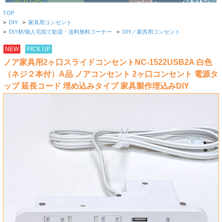
TOP
>
DIY
>
家具用コンセント
>
DIY材/個人宅宛て歓迎・送料無料コーナー
>
DIY／家具用コンセント
NEW
PICK UP
ノア家具用2ヶ口スライドコンセントNC-1522USB2A 白色
（ネジ２本付）A品 ノアコンセント 2ヶ口コンセント 電源タ
ップ 延長コード 埋め込みタイプ 家具製作埋込みDIY