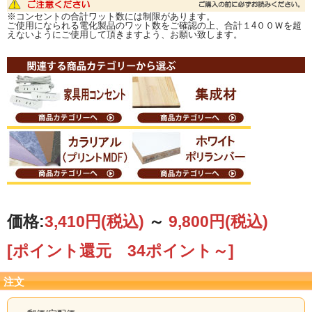
※コンセントの合計ワット数には制限があります。
ご使用になられる電化製品のワット数をご確認の上、合計１4００Ｗを超
□■■追跡番号付き郵便で発送致します。■■□
えないようにご使用して頂きますよう、お願い致します。
お急ぎのお客様は、宅配便（別途送料）をご選択ください。
ご注文確定時（自動メール時）には料金が加算されておりませんので、後ほど、
当店より個別のご注文確定メールをお送りするときに金額訂正をして、ご案内い
たします。
価格:
3,410円
(税込)
～
9,800円
(税込)
[ポイント還元 34ポイント～]
注文