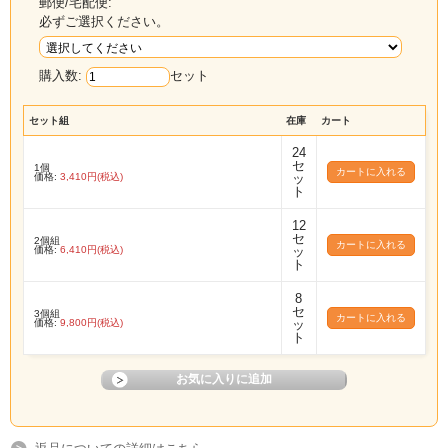
郵便/宅配便:
必ずご選択ください。
購入数:
セット
セット組
在庫
カート
24
セ
1個
価格:
3,410円(税込)
ッ
ト
12
セ
2個組
価格:
6,410円(税込)
ッ
ト
8
セ
3個組
価格:
9,800円(税込)
ッ
ト