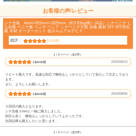
お客様の声/レビュー
シナ合板 4mm×915mm×1825mm（約3.81kg/枚）(A品）シナベニヤ し
な合板 ベニヤ板 ベニヤ ベニア シナベニヤ片面 合板 板材 DIY DIY用合
板 木材 オーダーカット 低ホルムアルデヒド
総評：
5.0 (2件)
1 / 1ページ（全2件）
2025/06/13
Liberte様
リピート購入です。迅速な対応で梱包もしっかりとしていて安心して注文しており
ます。
また、よろしくお願いします。
2024/08/05
Liberte様
２回目の購入となります。
シナ合板３mmと一緒に購入しました。
対応も良く、梱包もしっかりしていてよかったです。
次回以降も購入したいと思います。
1 / 1ページ（全2件）